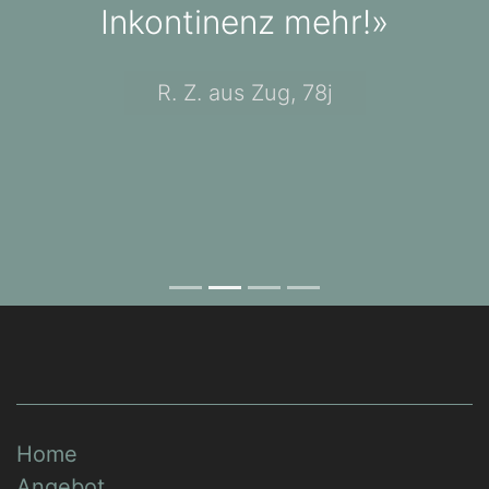
Inkontinenz mehr!»
R. Z. aus Zug, 78j
Home
Angebot